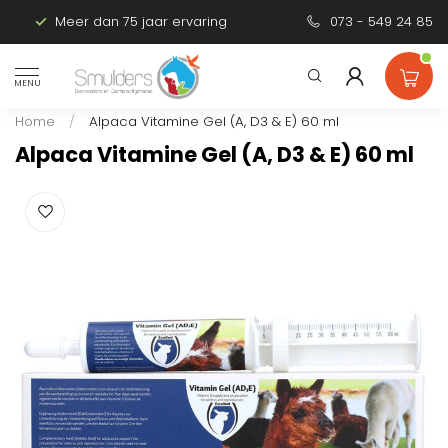
Meer dan 75 jaar ervaring
Persoonlijk advies
073 - 549 24 85
MENU
Home
/
Alpaca Vitamine Gel (A, D3 & E) 60 ml
Alpaca Vitamine Gel (A, D3 & E) 60 ml