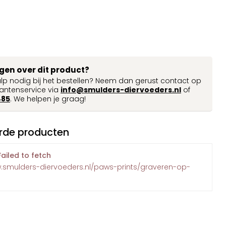
agen over dit product?
ulp nodig bij het bestellen? Neem dan gerust contact op
antenservice via
info@smulders-diervoeders.nl
of
485
. We helpen je graag!
rde producten
Failed to fetch
w.smulders-diervoeders.nl/paws-prints/graveren-op-