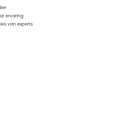
dier
ar ervaring
vies van experts