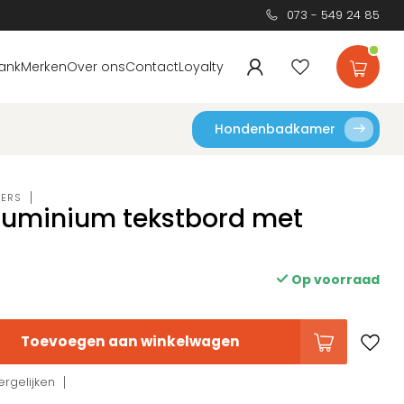
073 - 549 24 85
ank
Merken
Over ons
Contact
Loyalty
Hondenbadkamer
DERS
Aluminium tekstbord met
Op voorraad
Toevoegen aan winkelwagen
rgelijken