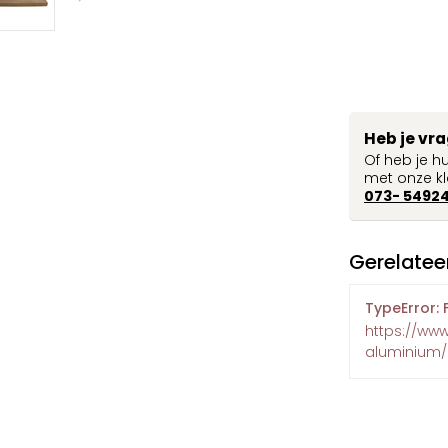
Heb je vr
Of heb je h
met onze kl
073- 5492
Gerelatee
TypeError: 
https://ww
aluminium/