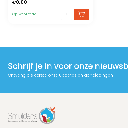
€0,00
Op voorraad
Schrijf je in voor onze nieuwsb
Ontvang als eerste onze updates en aanbiedingen!