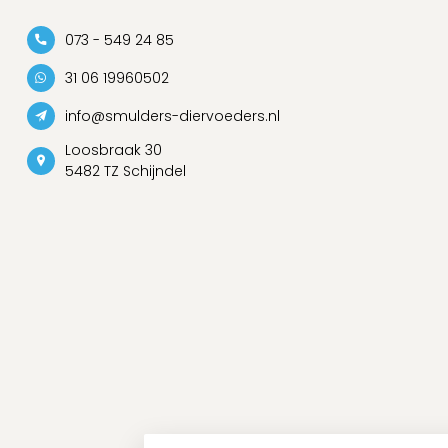
073 - 549 24 85
31 06 19960502
info@smulders-diervoeders.nl
Loosbraak 30
5482 TZ Schijndel