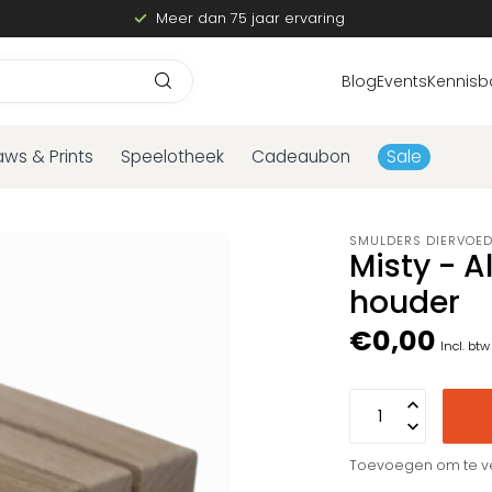
Meer dan 75 jaar ervaring
Blog
Events
Kennisb
aws & Prints
Speelotheek
Cadeaubon
Sale
SMULDERS DIERVOE
Misty - 
houder
€0,00
Incl. btw
Toevoegen om te ve