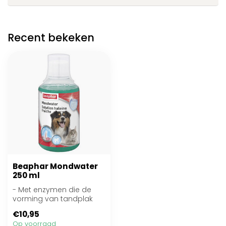
Recent bekeken
Beaphar Mondwater
250 ml
- Met enzymen die de
vorming van tandplak
tegengaan
€10,95
- Dagelijks te gebruiken
Op voorraad