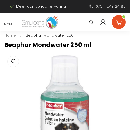
Meer dan 75 jaar ervaring
Persoonlijk advies
073 - 549 24 85
MENU
Home
/
Beaphar Mondwater 250 ml
Beaphar Mondwater 250 ml