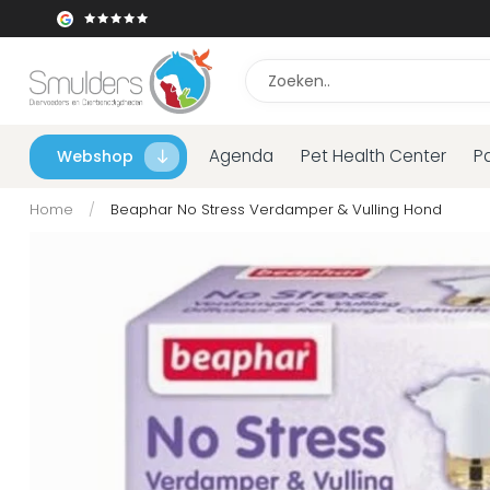
Agenda
Pet Health Center
P
Webshop
Home
/
Beaphar No Stress Verdamper & Vulling Hond