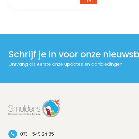
Schrijf je in voor onze nieuwsb
Ontvang als eerste onze updates en aanbiedingen!
073 - 549 24 85