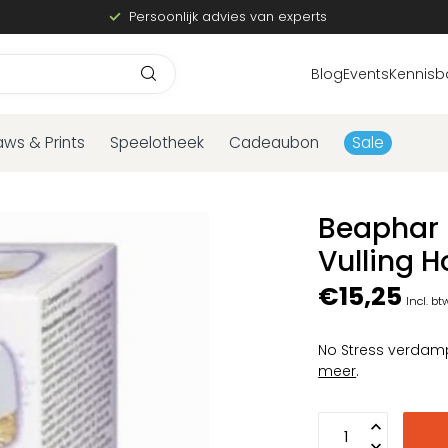
Persoonlijk advies van experts
Blog
Events
Kennisb
aws & Prints
Speelotheek
Cadeaubon
Sale
Beaphar 
Vulling 
€15,25
Incl. bt
No Stress verdam
meer
.