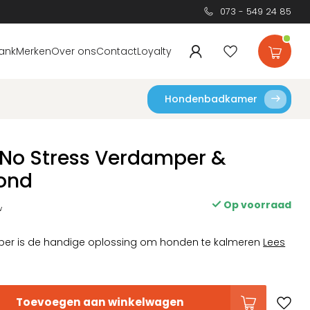
073 - 549 24 85
ank
Merken
Over ons
Contact
Loyalty
Hondenbadkamer
No Stress Verdamper &
Hond
Op voorraad
w
per is de handige oplossing om honden te kalmeren
Lees
Toevoegen aan winkelwagen