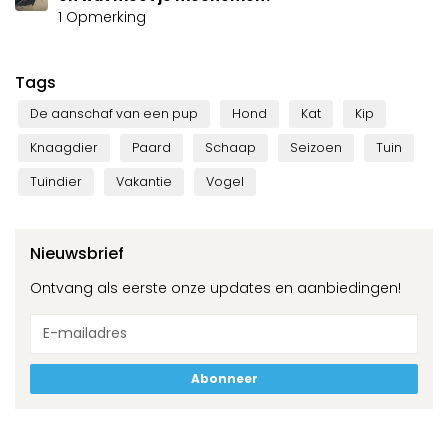
1 Opmerking
Tags
De aanschaf van een pup
Hond
Kat
Kip
Knaagdier
Paard
Schaap
Seizoen
Tuin
Tuindier
Vakantie
Vogel
Nieuwsbrief
Ontvang als eerste onze updates en aanbiedingen!
Abonneer