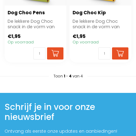
Dog Choc Pens
Dog Choc Kip
De lekkere Dog Choc
De lekkere Dog Choc
snack in de vorm van
snack in de vorm van
een chocoladereep kan
een chocoladereep kan
€1,95
€1,95
je probleemloos m...
je probleemloos m...
Op voorraad
Op voorraad
Toon
1
-
4
van 4
Schrijf je in voor onze
nieuwsbrief
Ontvang als eerste onze updates en aanbiedingen!