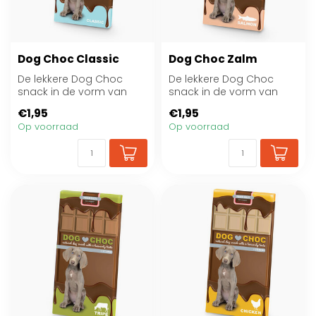
Dog Choc Classic
Dog Choc Zalm
De lekkere Dog Choc
De lekkere Dog Choc
snack in de vorm van
snack in de vorm van
een chocoladereep kan
een chocoladereep kan
€1,95
€1,95
je probleemloos m...
je probleemloos m...
Op voorraad
Op voorraad