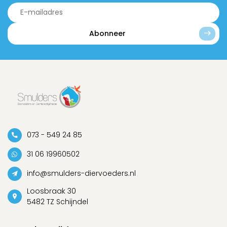
Abonneer
073 - 549 24 85
31 06 19960502
info@smulders-diervoeders.nl
Loosbraak 30
5482 TZ Schijndel