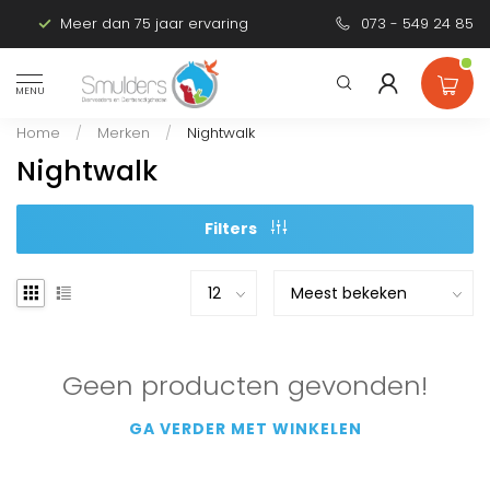
Meer dan 75 jaar ervaring
Persoonlijk advies
073 - 549 24 85
MENU
Home
/
Merken
/
Nightwalk
Nightwalk
Filters
Geen producten gevonden!
GA VERDER MET WINKELEN