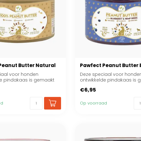
Peanut Butter Natural
Pawfect Peanut Butter 
iaal voor honden
Deze speciaal voor honde
de pindakaas is gemaakt
ontwikkelde pindakaas is
ers geroost...
van vers geroosterde ...
€6,95
ad
Op voorraad