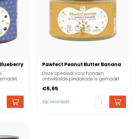
Blueberry
Pawfect Peanut Butter Banana
n
Deze speciaal voor honden
 gemaakt
ontwikkelde pindakaas is gemaakt
van vers geroosterde ...
€6,95
Op voorraad