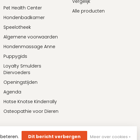
Vergelijk
Pet Health Center
Alle producten
Hondenbadkamer
Speelotheek
Algemene voorwaarden
Hondenmassage Anne
Puppygids
Loyalty Smulders
Diervoeders
Openingstijden
Agenda
Hotse Knotse Kinderrally
Osteopathie voor Dieren
rbeteren.
Dit bericht verbergen
Meer over cookies »