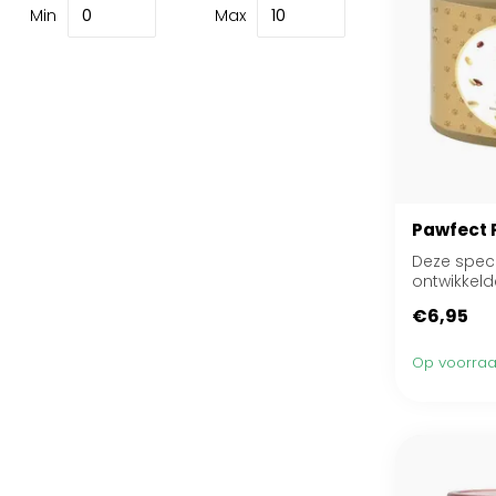
Min
Max
Pawfect 
Deze spec
ontwikkel
van 100% v
€6,95
Op voorra