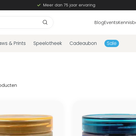
Meer dan 75 jaar ervaring
Blog
Events
Kennisb
aws & Prints
Speelotheek
Cadeaubon
Sale
oducten