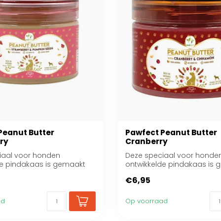
Peanut Butter
Pawfect Peanut Butter
ry
Cranberry
iaal voor honden
Deze speciaal voor honde
de pindakaas is gemaakt
ontwikkelde pindakaas is
eroosterde ...
van vers geroosterde ...
€6,95
ad
Op voorraad