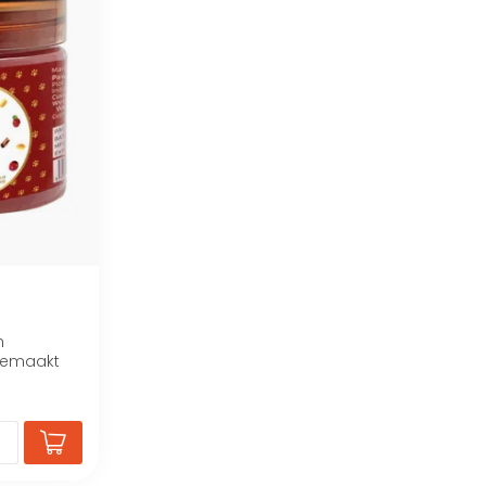
n
 gemaakt