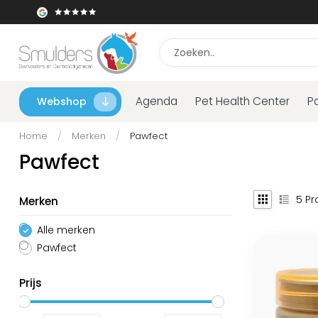
Agenda
Pet Health Center
P
Webshop
Home
/
Merken
/
Pawfect
Pawfect
5
Pr
Merken
Alle merken
Pawfect
Prijs