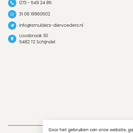
073 - 549 24 85
31 06 19960502
info@smulders-diervoeders.nl
Loosbraak 30
5482 TZ Schijndel
Door het gebruiken van onze website, g