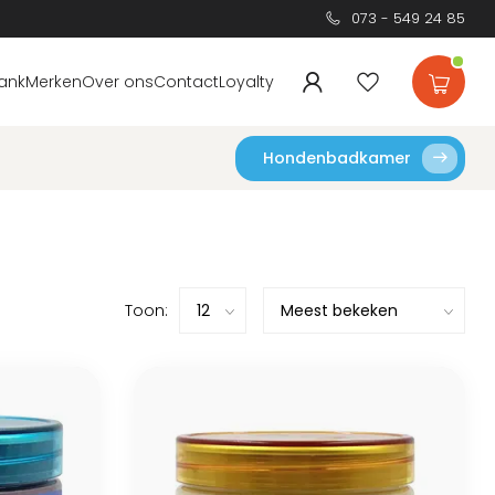
073 - 549 24 85
ank
Merken
Over ons
Contact
Loyalty
Hondenbadkamer
Toon: