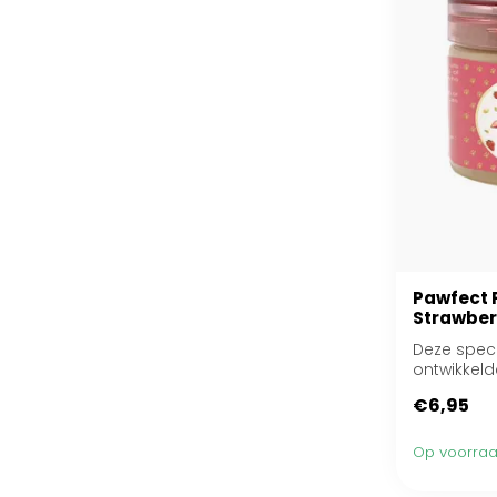
Pawfect 
Strawber
Deze spec
ontwikkel
van vers g
€6,95
Op voorra