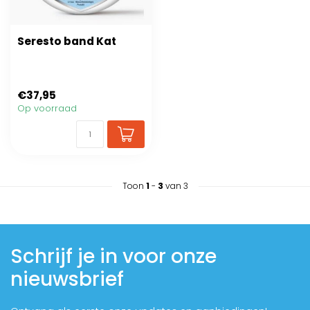
Seresto band Kat
€37,95
Op voorraad
Toon
1
-
3
van 3
Schrijf je in voor onze
nieuwsbrief