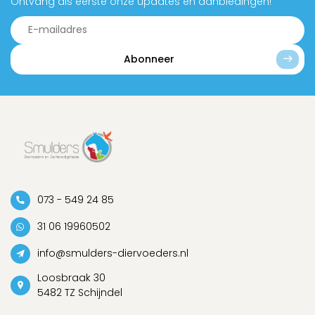
Ontvang als eerste onze updates en aanbiedingen!
Abonneer
073 - 549 24 85
31 06 19960502
info@smulders-diervoeders.nl
Loosbraak 30
5482 TZ Schijndel