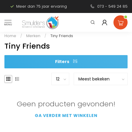
Meer dan 75 jaar ervaring
Persoonlijk advies
073 - 549 24 85
MENU
Home
/
Merken
/
Tiny Friends
Tiny Friends
Filters
Geen producten gevonden!
GA VERDER MET WINKELEN