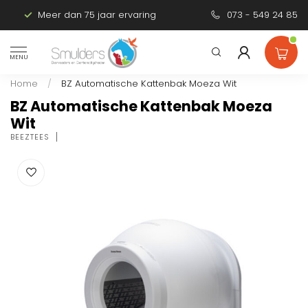
Meer dan 75 jaar ervaring
Persoonlijk advies
073 - 549 24 85
MENU
Home
/
BZ Automatische Kattenbak Moeza Wit
BZ Automatische Kattenbak Moeza
Wit
BEEZTEES