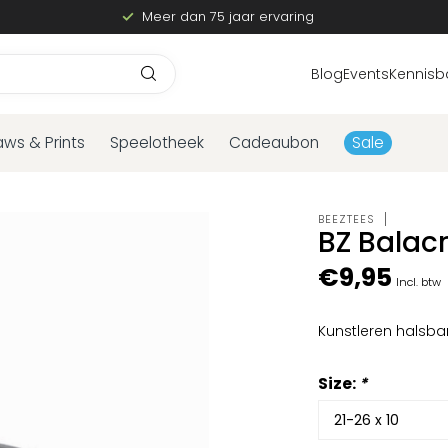
Meer dan 75 jaar ervaring
Blog
Events
Kennisb
aws & Prints
Speelotheek
Cadeaubon
Sale
BEEZTEES
BZ Balac
€9,95
Incl. btw
Kunstleren halsb
Size:
*