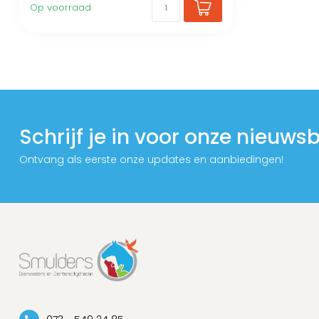
Op voorraad
Schrijf je in voor onze nieuwsb
Ontvang als eerste onze updates en aanbiedingen!