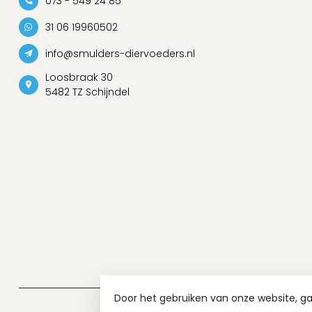
073 - 549 24 85
31 06 19960502
info@smulders-diervoeders.nl
Loosbraak 30
5482 TZ Schijndel
Door het gebruiken van onze website, g