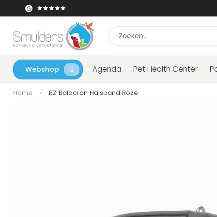
Agenda
Pet Health Center
P
Webshop
Home
/
BZ Balacron Halsband Roze