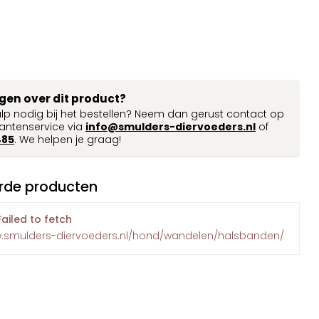
agen over dit product?
ulp nodig bij het bestellen? Neem dan gerust contact op
antenservice via
info@smulders-diervoeders.nl
of
485
. We helpen je graag!
rde producten
Failed to fetch
w.smulders-diervoeders.nl/hond/wandelen/halsbanden/