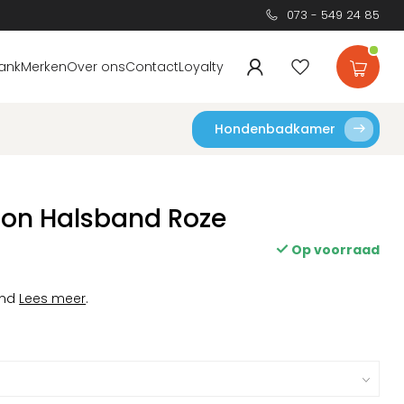
073 - 549 24 85
ank
Merken
Over ons
Contact
Loyalty
Hondenbadkamer
ron Halsband Roze
Op voorraad
and
Lees meer
.