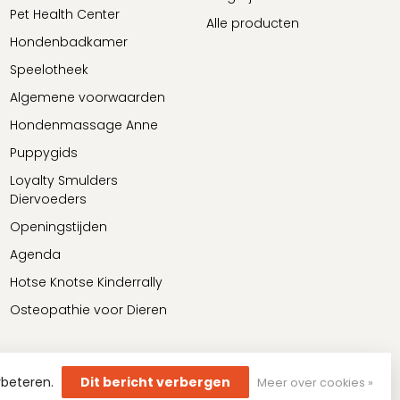
Pet Health Center
Alle producten
Hondenbadkamer
Speelotheek
Algemene voorwaarden
Hondenmassage Anne
Puppygids
Loyalty Smulders
Diervoeders
Openingstijden
Agenda
Hotse Knotse Kinderrally
Osteopathie voor Dieren
rbeteren.
Dit bericht verbergen
Meer over cookies »