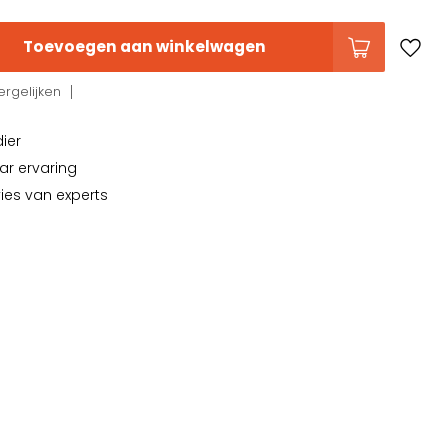
Toevoegen aan winkelwagen
rgelijken
dier
ar ervaring
vies van experts