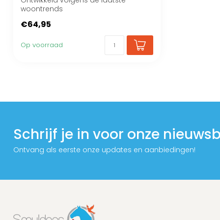
Ontwikkeld volgens de laatste
woontrends
€64,95
Op voorraad
Schrijf je in voor onze nieuwsb
Ontvang als eerste onze updates en aanbiedingen!