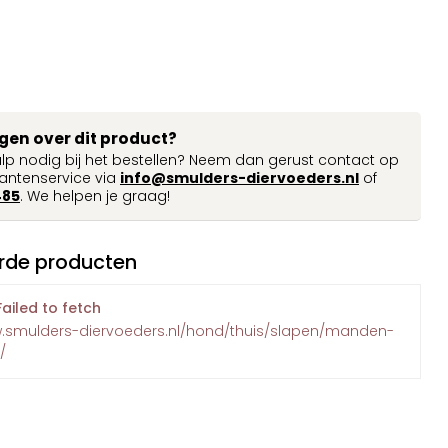
agen over dit product?
ulp nodig bij het bestellen? Neem dan gerust contact op
antenservice via
info@smulders-diervoeders.nl
of
485
. We helpen je graag!
rde producten
Failed to fetch
w.smulders-diervoeders.nl/hond/thuis/slapen/manden-
/