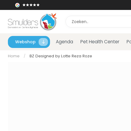
Agenda
Pet Health Center
P
Webshop
Home
/
BZ Designed by Lotte Reza Roze