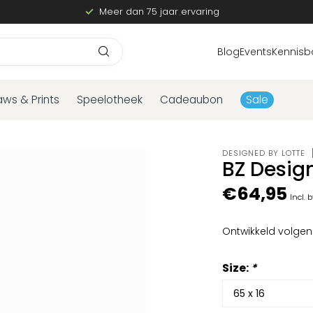
Meer dan 75 jaar ervaring
Blog
Events
Kennisb
aws & Prints
Speelotheek
Cadeaubon
Sale
DESIGNED BY LOTTE
BZ Desig
€64,95
Incl. 
Ontwikkeld volge
Size:
*