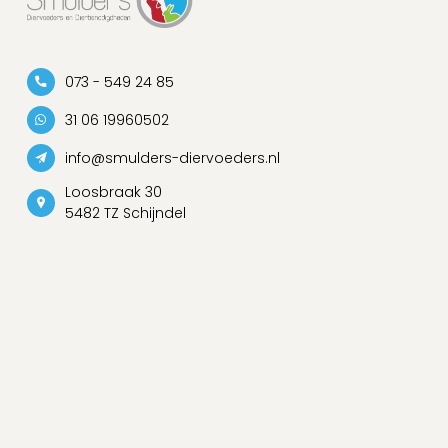
073 - 549 24 85
31 06 19960502
info@smulders-diervoeders.nl
Loosbraak 30
5482 TZ Schijndel