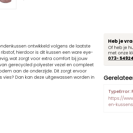
Heb je vr
ondenkussen ontwikkeld volgens de laatste
Of heb je h
ibstof, hierdoor is dit kussen een ware eye-
met onze kl
073- 5492
tevig, wat zorgt voor extra comfort bij jouw
 van gerecycled polyester vezel en compleet
 bodem aan de onderzijde. Dit zorgt ervoor
Gerelatee
oes vies? Dan kan deze uitgewassen worden in
TypeError: 
https://ww
en-kussens