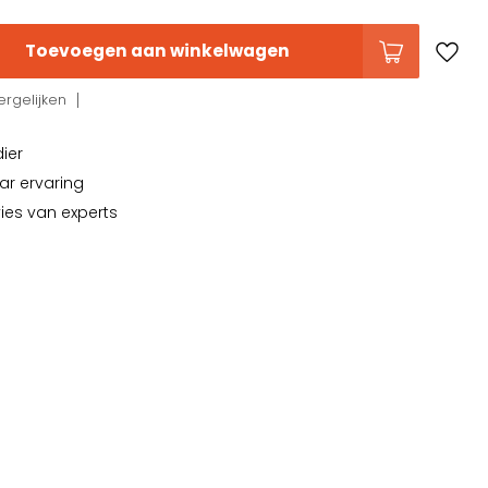
Toevoegen aan winkelwagen
rgelijken
dier
ar ervaring
vies van experts