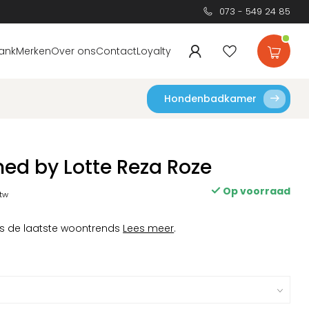
073 - 549 24 85
ank
Merken
Over ons
Contact
Loyalty
Hondenbadkamer
ned by Lotte Reza Roze
Op voorraad
btw
ns de laatste woontrends
Lees meer
.