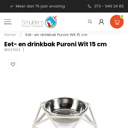
Meer dan 75 jaar ervaring
Persoonlijk advies
073 - 549 24 85
MENU
Home
/
Eet- en drinkbak Puroni Wit 15 cm
Eet- en drinkbak Puroni Wit 15 cm
BEEZTEES