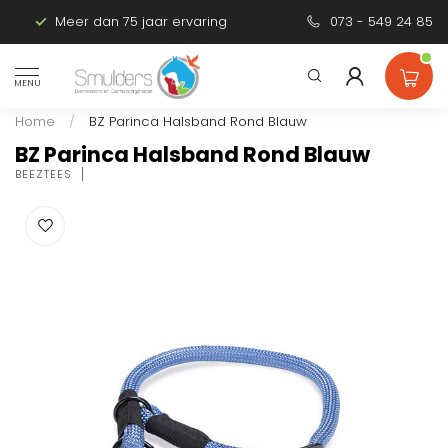
Meer dan 75 jaar ervaring
Persoonlijk advies
073 - 549 24 85
MENU
Home
/
BZ Parinca Halsband Rond Blauw
BZ Parinca Halsband Rond Blauw
BEEZTEES