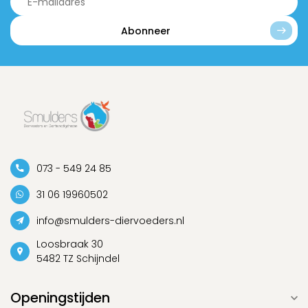
Abonneer
073 - 549 24 85
31 06 19960502
info@smulders-diervoeders.nl
Loosbraak 30
5482 TZ Schijndel
Openingstijden