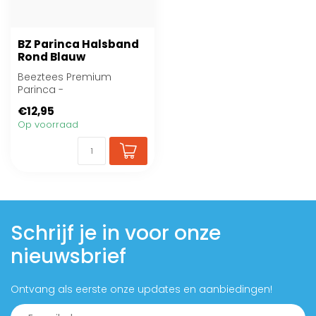
BZ Parinca Halsband
Rond Blauw
Beeztees Premium
Parinca -
Hondenhalsband - Rond
€12,95
- Nylon - Blauw
Op voorraad
Schrijf je in voor onze
nieuwsbrief
Ontvang als eerste onze updates en aanbiedingen!