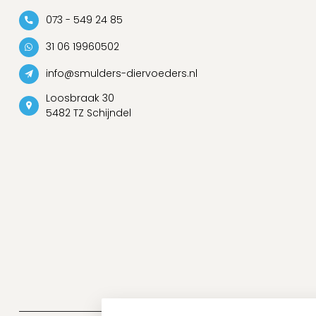
073 - 549 24 85
31 06 19960502
info@smulders-diervoeders.nl
Loosbraak 30
5482 TZ Schijndel