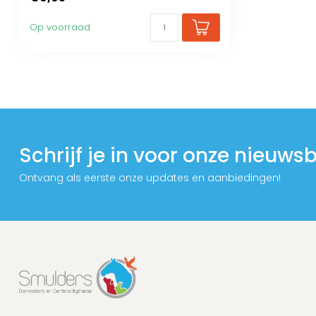
Op voorraad
Schrijf je in voor onze nieuwsb
Ontvang als eerste onze updates en aanbiedingen!