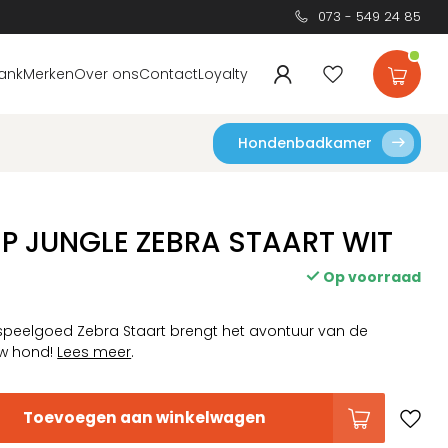
073 - 549 24 85
ank
Merken
Over ons
Contact
Loyalty
Hondenbadkamer
SP JUNGLE ZEBRA STAART WIT
Op voorraad
peelgoed Zebra Staart brengt het avontuur van de
uw hond!
Lees meer
.
Toevoegen aan winkelwagen