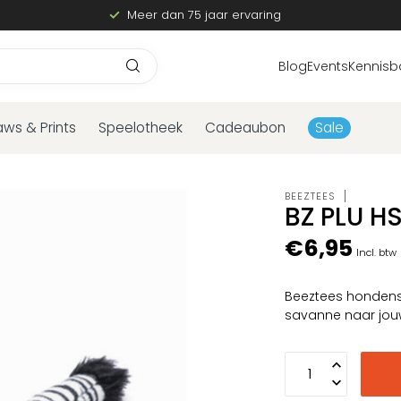
Meer dan 75 jaar ervaring
Blog
Events
Kennisb
aws & Prints
Speelotheek
Cadeaubon
Sale
BEEZTEES
BZ PLU H
€6,95
Incl. btw
Beeztees hondens
savanne naar jo