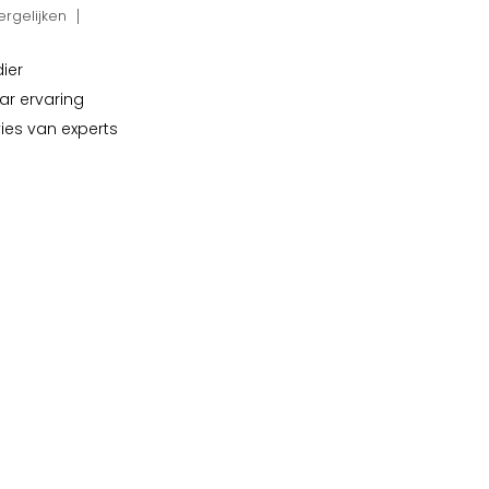
rgelijken
dier
ar ervaring
vies van experts