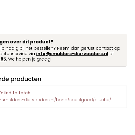
agen over dit product?
ulp nodig bij het bestellen? Neem dan gerust contact op
antenservice via
info@smulders-diervoeders.nl
of
485
. We helpen je graag!
rde producten
Failed to fetch
w.smulders-diervoeders.nl/hond/speelgoed/pluche/