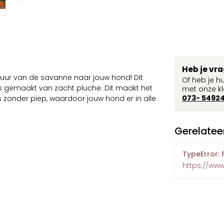
Heb je vr
uur van de savanne naar jouw hond! Dit
Of heb je h
is gemaakt van zacht pluche. Dit maakt het
met onze kl
073- 5492
s zonder piep, waardoor jouw hond er in alle
Gerelatee
TypeError: 
https://ww