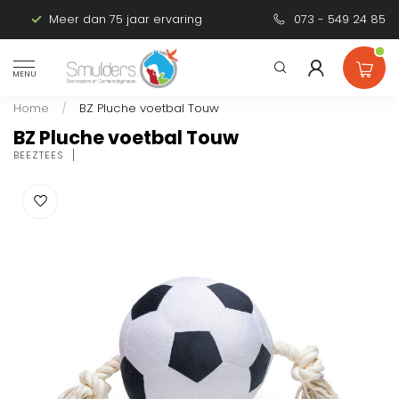
Meer dan 75 jaar ervaring
Persoonlijk advies
073 - 549 24 85
MENU
Home
/
BZ Pluche voetbal Touw
BZ Pluche voetbal Touw
BEEZTEES