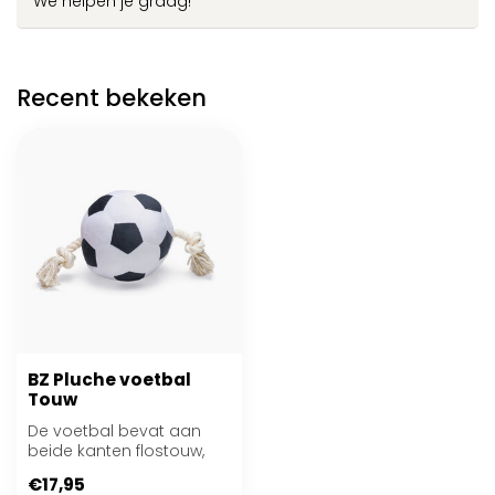
We helpen je graag!
Recent bekeken
BZ Pluche voetbal
Touw
De voetbal bevat aan
beide kanten flostouw,
waardoor jouw hond de
€17,95
bal beter kan ...