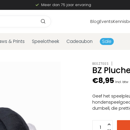
Meer dan 75 jaar ervaring
Blog
Events
Kennisb
aws & Prints
Speelotheek
Cadeaubon
Sale
BEEZTEES
BZ Pluch
€8,95
Incl. btw
Geef het speelple
hondenspeelgoed B
dumbell, die prett