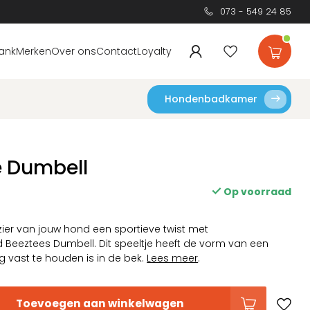
073 - 549 24 85
ank
Merken
Over ons
Contact
Loyalty
Hondenbadkamer
e Dumbell
Op voorraad
zier van jouw hond een sportieve twist met
eeztees Dumbell. Dit speeltje heeft de vorm van een
ig vast te houden is in de bek.
Lees meer
.
Toevoegen aan winkelwagen