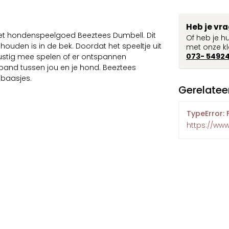
Heb je vr
met hondenspeelgoed Beeztees Dumbell. Dit
Of heb je h
 houden is in de bek. Doordat het speeltje uit
met onze kl
073- 5492
rustig mee spelen of er ontspannen
band tussen jou en je hond. Beeztees
 baasjes.
Gerelatee
TypeError: 
https://ww