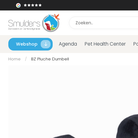
Agenda
Pet Health Center
P
Webshop
Home
/
BZ Pluche Dumbell