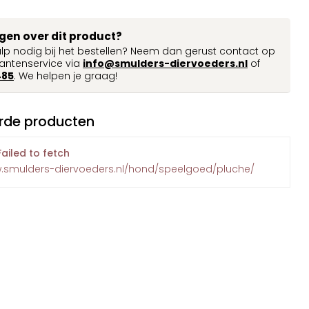
agen over dit product?
ulp nodig bij het bestellen? Neem dan gerust contact op
antenservice via
info@smulders-diervoeders.nl
of
485
. We helpen je graag!
rde producten
Failed to fetch
w.smulders-diervoeders.nl/hond/speelgoed/pluche/