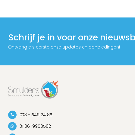
Schrijf je in voor onze nieuwsb
Ontvang als eerste onze updates en aanbiedingen!
073 - 549 24 85
31 06 19960502