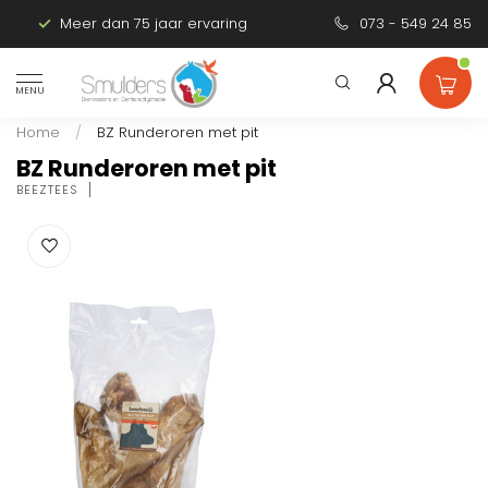
Meer dan 75 jaar ervaring
Persoonlijk advies
073 - 549 24 85
MENU
Home
/
BZ Runderoren met pit
BZ Runderoren met pit
BEEZTEES