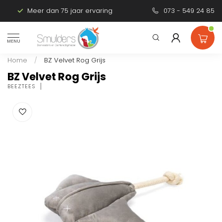
Meer dan 75 jaar ervaring
Persoonlijk advies
073 - 549 24 85
MENU
Home
/
BZ Velvet Rog Grijs
BZ Velvet Rog Grijs
BEEZTEES