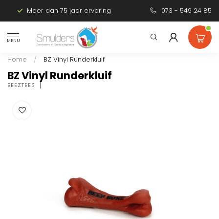
Meer dan 75 jaar ervaring
Persoonlijk advies
073 - 549 24 85
MENU
Home
/
BZ Vinyl Runderkluif
BZ Vinyl Runderkluif
BEEZTEES