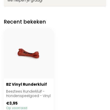
We helpen je graag!
Recent bekeken
BZ Vinyl Runderkluif
Beeztees Runderkluif -
Hondenspeelgoed - Vinyl
- Klein - 16x5,5x7 cm
€3,95
Op voorraad