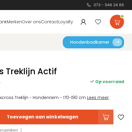
073 - 549 24 85
ank
Merken
Over ons
Contact
Loyalty
Hondenbadkamer
 Treklijn Actif
Op voorraad
w
icross Treklijn - Hondenriem - 170-190 cm
Lees meer
.
Toevoegen aan winkelwagen
rgelijken