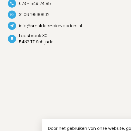
073 - 549 24 85
31 06 19960502
info@smulders-diervoeders.nl
Loosbraak 30
5482 TZ Schijndel
Door het gebruiken van onze website, g