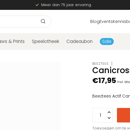
Meer dan 75 jaar ervaring
Blog
Events
Kennisb
aws & Prints
Speelotheek
Cadeaubon
Sale
BEEZTEES
Canicross
€17,95
Incl. bt
Beeztees Actif Can
Toevoegen om te ve