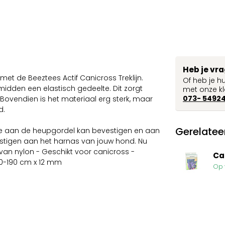
Heb je vr
t de Beeztees Actif Canicross Treklijn.
Of heb je h
 midden een elastisch gedeelte. Dit zorgt
met onze kl
073- 5492
vendien is het materiaal erg sterk, maar
d.
Gerelatee
 je aan de heupgordel kan bevestigen en aan
stigen aan het harnas van jouw hond. Nu
van nylon - Geschikt voor canicross -
Ca
70-190 cm x 12 mm
Op 