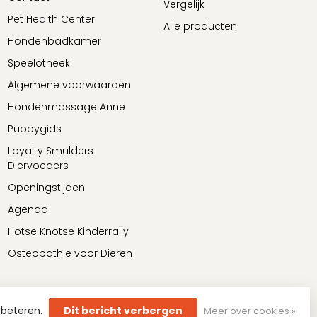
Vergelijk
Pet Health Center
Alle producten
Hondenbadkamer
Speelotheek
Algemene voorwaarden
Hondenmassage Anne
Puppygids
Loyalty Smulders
Diervoeders
Openingstijden
Agenda
Hotse Knotse Kinderrally
Osteopathie voor Dieren
rbeteren.
Dit bericht verbergen
Meer over cookies »