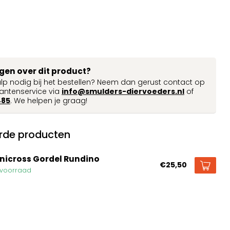
agen over dit product?
ulp nodig bij het bestellen? Neem dan gerust contact op
antenservice via
info@smulders-diervoeders.nl
of
485
. We helpen je graag!
rde producten
nicross Gordel Rundino
€25,50
voorraad