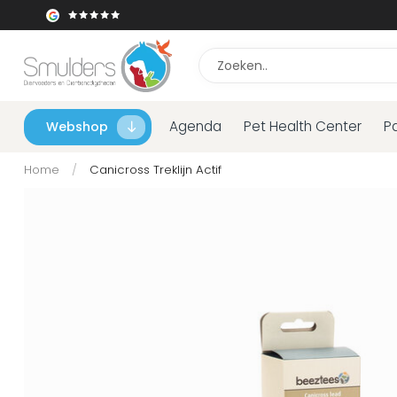
Agenda
Pet Health Center
P
Webshop
Home
/
Canicross Treklijn Actif