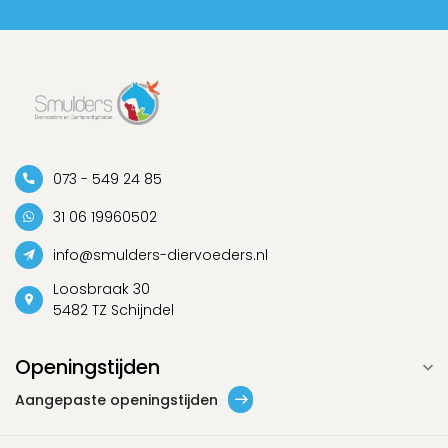
073 - 549 24 85
31 06 19960502
info@smulders-diervoeders.nl
Loosbraak 30
5482 TZ Schijndel
Openingstijden
Aangepaste openingstijden