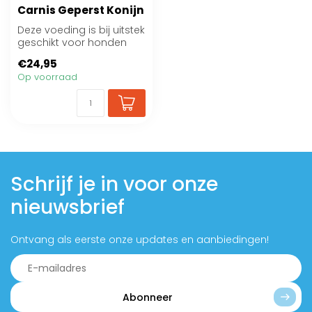
Carnis Geperst Konijn
Deze voeding is bij uitstek
geschikt voor honden
met een voedselallergie,
€24,95
huid-...
Op voorraad
Schrijf je in voor onze
nieuwsbrief
Ontvang als eerste onze updates en aanbiedingen!
Abonneer