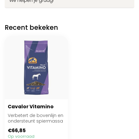
We helpen je graag!
Recent bekeken
Cavalor Vitamino
Verbetert de bovenlijn en
ondersteunt spiermassa
Goed verteerbaar eiwit
€66,85
en even...
Op voorraad