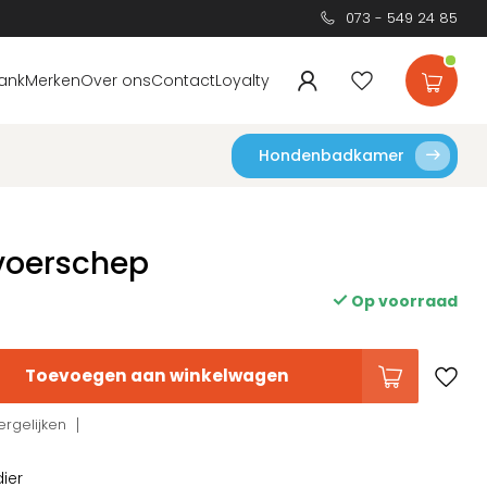
073 - 549 24 85
ank
Merken
Over ons
Contact
Loyalty
Hondenbadkamer
voerschep
Op voorraad
Toevoegen aan winkelwagen
rgelijken
dier