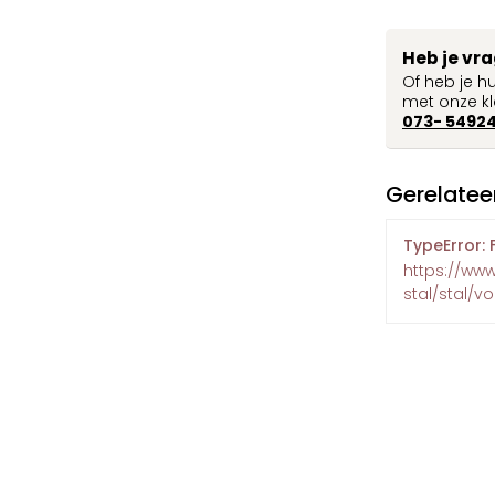
Heb je vr
Of heb je h
met onze kl
073- 5492
Gerelatee
TypeError: 
https://www
stal/stal/v