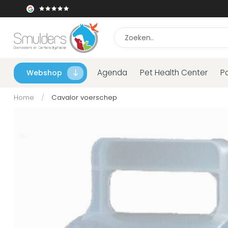
Agenda
Pet Health Center
P
Webshop
Home
/
Cavalor voerschep