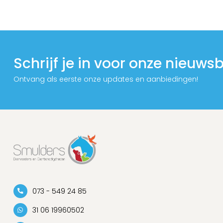
Schrijf je in voor onze nieuwsb
Ontvang als eerste onze updates en aanbiedingen!
073 - 549 24 85
31 06 19960502