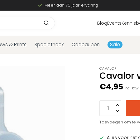
Meer dan 75 jaar ervaring
Blog
Events
Kennisb
aws & Prints
Speelotheek
Cadeaubon
Sale
CAVALOR
Cavalor 
€4,95
Incl. btw
Toevoegen om te ve
Alles voor het 