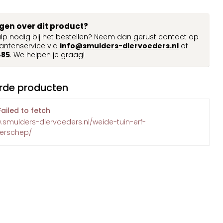
agen over dit product?
ulp nodig bij het bestellen? Neem dan gerust contact op
antenservice via
info@smulders-diervoeders.nl
of
485
. We helpen je graag!
rde producten
Failed to fetch
.smulders-diervoeders.nl/weide-tuin-erf-
oerschep/