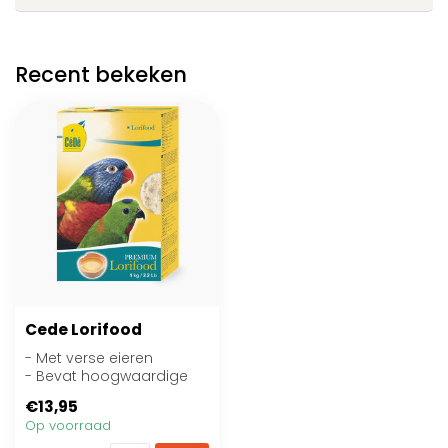
Recent bekeken
Cede Lorifood
- Met verse eieren
- Bevat hoogwaardige
eiwitten
€13,95
- Boordevol vitamines
Op voorraad