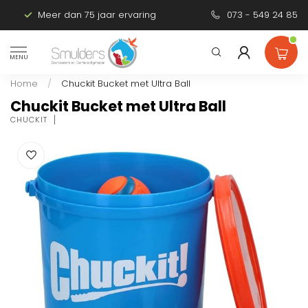
Meer dan 75 jaar ervaring
Persoonlijk advies
073 - 549 24 85
MENU
Home
/
Chuckit Bucket met Ultra Ball
Chuckit Bucket met Ultra Ball
CHUCKIT