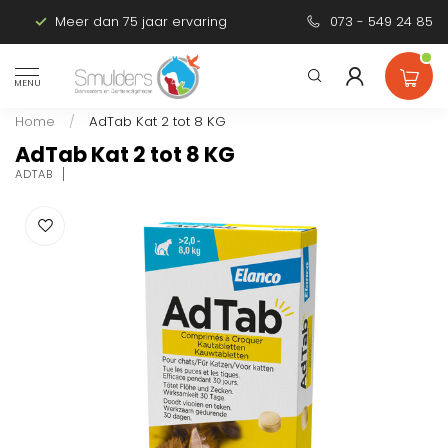
Meer dan 75 jaar ervaring
Persoonlijk advies
073 - 549 24 85
MENU
Home
/
AdTab Kat 2 tot 8 KG
AdTab Kat 2 tot 8 KG
ADTAB