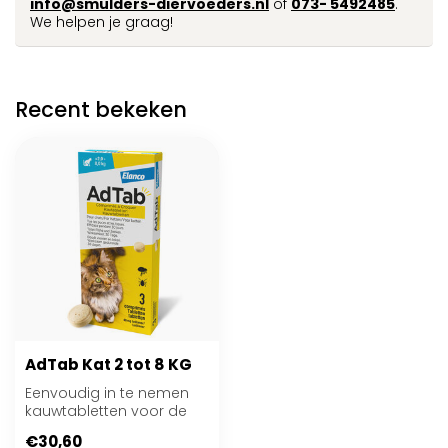
info@smulders-diervoeders.nl
of
073- 5492485
.
We helpen je graag!
Recent bekeken
AdTab Kat 2 tot 8 KG
Eenvoudig in te nemen
kauwtabletten voor de
behandeling van katten
€30,60
tegen vlooien...