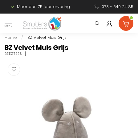
Meer dan 75 jaar ervaring
Persoonlijk advies
073 - 549 24 85
MENU
Home
/
BZ Velvet Muis Grijs
BZ Velvet Muis Grijs
BEEZTEES