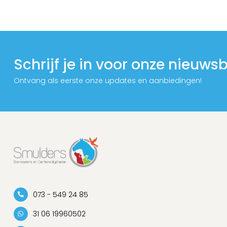
Schrijf je in voor onze nieuwsb
Ontvang als eerste onze updates en aanbiedingen!
073 - 549 24 85
31 06 19960502