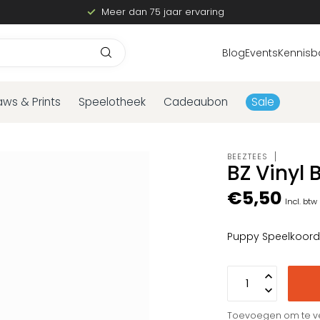
Meer dan 75 jaar ervaring
Blog
Events
Kennisb
aws & Prints
Speelotheek
Cadeaubon
Sale
BEEZTEES
BZ Vinyl 
€5,50
Incl. btw
Puppy Speelkoord
Toevoegen om te ve