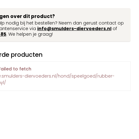
agen over dit product?
ulp nodig bij het bestellen? Neem dan gerust contact op
antenservice via
info@smulders-diervoeders.nl
of
485
. We helpen je graag!
rde producten
Failed to fetch
w.smulders-diervoeders.nl/hond/speelgoed/rubber-
yl/