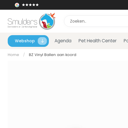
Agenda
Pet Health Center
P
Webshop
Home
/
BZ Vinyl Ballen aan koord