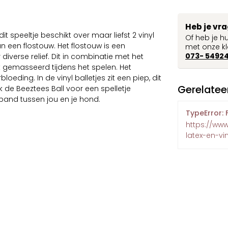
Heb je vr
 speeltje beschikt over maar liefst 2 vinyl
Of heb je h
n een flostouw. Het flostouw is een
met onze kl
073- 5492
iverse relief. Dit in combinatie met het
 gemasseerd tijdens het spelen. Het
ding. In de vinyl balletjes zit een piep, dit
Gerelatee
 de Beeztees Ball voor een spelletje
 band tussen jou en je hond.
TypeError: 
https://ww
latex-en-vin