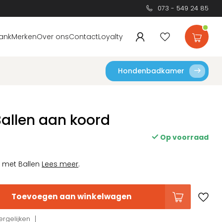
073 - 549 24 85
ank
Merken
Over ons
Contact
Loyalty
Hondenbadkamer
Ballen aan koord
Op voorraad
 met Ballen
Lees meer
.
Toevoegen aan winkelwagen
rgelijken