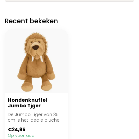
Recent bekeken
Hondenknuffel
Jumbo Tjger
De Jumbo Tiger van 35
cm is het ideale pluche
speeltje voor
€24,95
middelgrote en grote...
Op voorraad