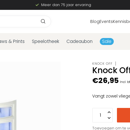
Meer dan 75 jaar ervaring
Blog
Events
Kennisb
aws & Prints
Speelotheek
Cadeaubon
Sale
KNOCK OFF
Knock Of
€26,95
Incl. 
Vangt zowel vlie
Toevoegen om te ve