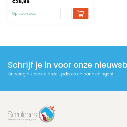
€26,95
Op voorraad
Schrijf je in voor onze nieuwsb
Ontvang als eerste onze updates en aanbiedingen!