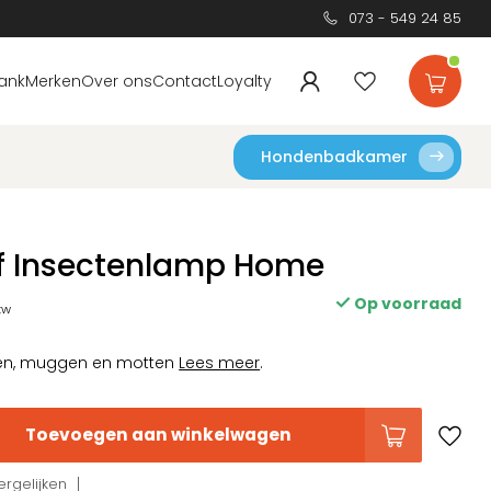
073 - 549 24 85
ank
Merken
Over ons
Contact
Loyalty
Hondenbadkamer
f Insectenlamp Home
Op voorraad
btw
gen, muggen en motten
Lees meer
.
Toevoegen aan winkelwagen
rgelijken