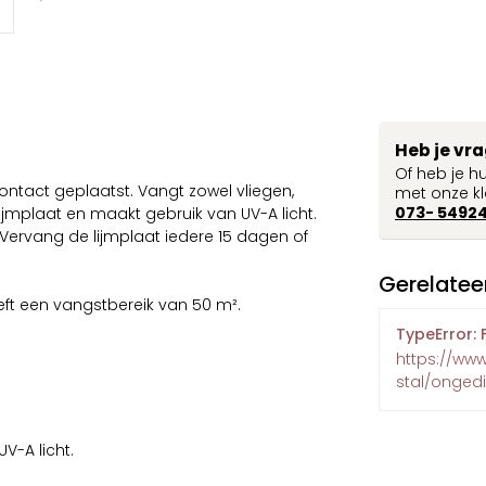
Heb je vr
Of heb je h
ntact geplaatst. Vangt zowel vliegen,
met onze kl
073- 5492
jmplaat en maakt gebruik van UV-A licht.
Vervang de lijmplaat iedere 15 dagen of
Gerelatee
eft een vangstbereik van 50 m².
TypeError: 
https://www
stal/ongedi
V-A licht.