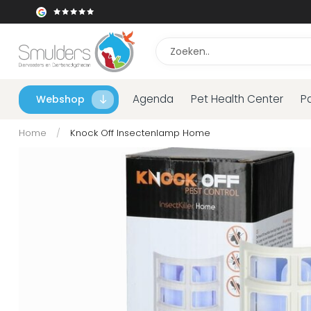
Agenda
Pet Health Center
P
Webshop
Home
/
Knock Off Insectenlamp Home