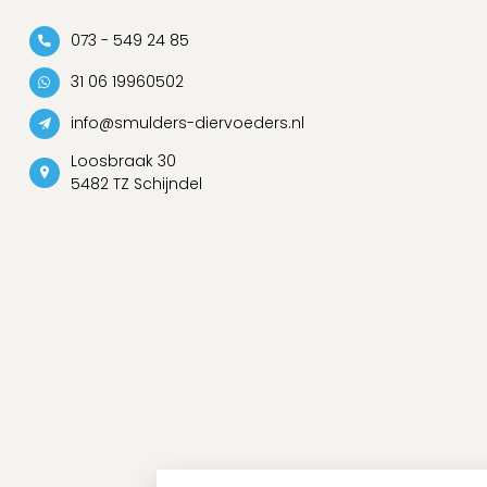
073 - 549 24 85
31 06 19960502
info@smulders-diervoeders.nl
Loosbraak 30
5482 TZ Schijndel