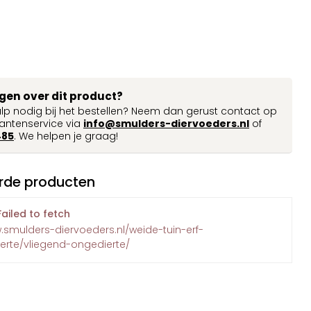
agen over dit product?
ulp nodig bij het bestellen? Neem dan gerust contact op
antenservice via
info@smulders-diervoeders.nl
of
485
. We helpen je graag!
rde producten
Failed to fetch
.smulders-diervoeders.nl/weide-tuin-erf-
erte/vliegend-ongedierte/