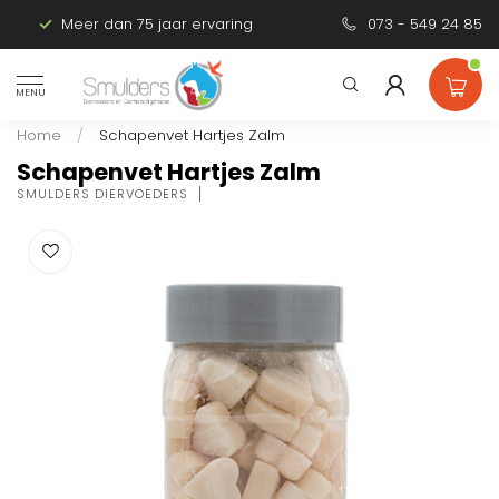
Meer dan 75 jaar ervaring
Persoonlijk advies
073 - 549 24 85
MENU
Home
/
Schapenvet Hartjes Zalm
Schapenvet Hartjes Zalm
SMULDERS DIERVOEDERS