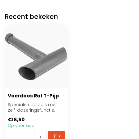
Recent bekeken
Voerdoos Rat T-Pijp
Speciale rioolbuis met
zelf-doseringsfunctie,
geschikt voor o.a. pasta
€18,50
en blokke...
Op voorraad