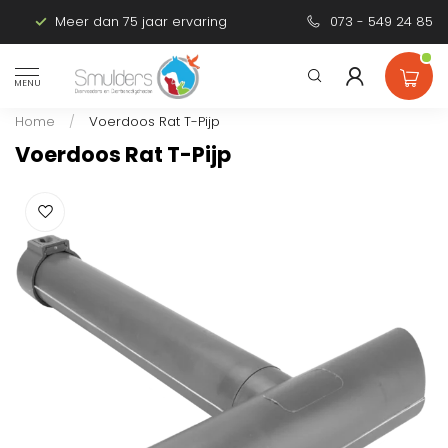
Meer dan 75 jaar ervaring
Persoonlijk advies
073 - 549 24 85
MENU
Home
/
Voerdoos Rat T-Pijp
Voerdoos Rat T-Pijp