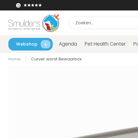
Agenda
Pet Health Center
P
Webshop
Home
/
Curver worst Bewaarbox