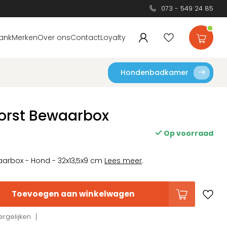
073 - 549 24 85
ank
Merken
Over ons
Contact
Loyalty
Hondenbadkamer
orst Bewaarbox
Op voorraad
aarbox - Hond - 32x13,5x9 cm
Lees meer
.
Toevoegen aan winkelwagen
rgelijken