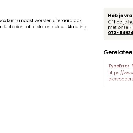
Heb je vr
box kunt u naast worsten uiteraard ook
Of heb je h
luchtdicht af te sluiten deksel. Afmeting:
met onze kl
073- 5492
Gerelatee
TypeError: 
https://ww
diervoeders