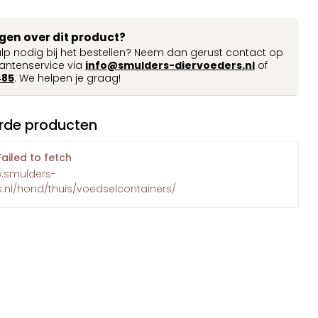
agen over dit product?
ulp nodig bij het bestellen? Neem dan gerust contact op
antenservice via
info@smulders-diervoeders.nl
of
485
. We helpen je graag!
rde producten
Failed to fetch
w.smulders-
.nl/hond/thuis/voedselcontainers/