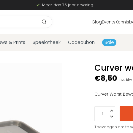
Meer dan 75 jaar ervaring
Blog
Events
Kennisb
aws & Prints
Speelotheek
Cadeaubon
Sale
Curver w
€8,50
Incl. btw
Curver Worst Bew
Toevoegen om te ve