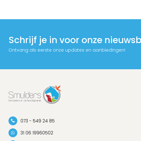
Schrijf je in voor onze nieuwsb
Ontvang als eerste onze updates en aanbiedingen!
073 - 549 24 85
31 06 19960502