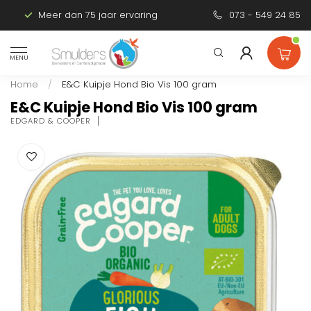
Meer dan 75 jaar ervaring
Persoonlijk advies
073 - 549 24 85
MENU
Home
/
E&C Kuipje Hond Bio Vis 100 gram
E&C Kuipje Hond Bio Vis 100 gram
EDGARD & COOPER