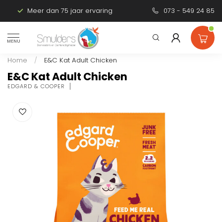
Meer dan 75 jaar ervaring
Persoonlijk advies
073 - 549 24 85
MENU
Home
/
E&C Kat Adult Chicken
E&C Kat Adult Chicken
EDGARD & COOPER