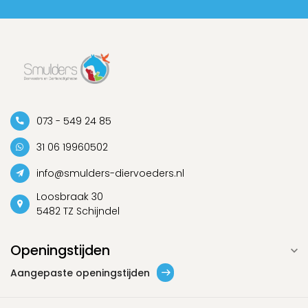
073 - 549 24 85
31 06 19960502
info@smulders-diervoeders.nl
Loosbraak 30
5482 TZ Schijndel
Openingstijden
Aangepaste openingstijden