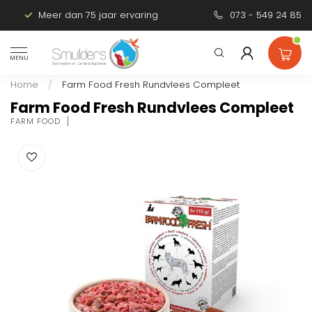
Meer dan 75 jaar ervaring
Persoonlijk advies
073 - 549 24 85
MENU
Home
/
Farm Food Fresh Rundvlees Compleet
Farm Food Fresh Rundvlees Compleet
FARM FOOD