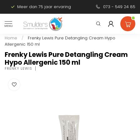
Meer dan 75 jaar ervaring
Persoonlijk advies
073 - 549 24 85
MENU
Home
/
Frenky Lewis Pure Detangling Cream Hypo
Allergenic 150 ml
Frenky Lewis Pure Detangling Cream
Hypo Allergenic 150 ml
FRENKY LEWIS