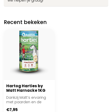
We helpen je graag!
Recent bekeken
Hartog Harties by
Matt Harnacke 1KG
Dankzij Matt’s ervaring
met paarden en de
kennis van het Hartog-
€7,95
team zijn Hartie...