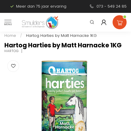
Meer dan 75 jaar ervaring
Persoonlijk advies
073 - 549 24 85
MENU
Home
/
Hartog Harties by Matt Harnacke 1KG
Hartog Harties by Matt Harnacke 1KG
HARTOG