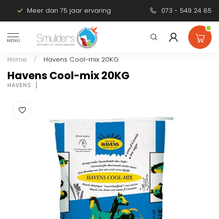
Meer dan 75 jaar ervaring
Persoonlijk advies
073 - 549 24 85
MENU
Home
/
Havens Cool-mix 20KG
Havens Cool-mix 20KG
HAVENS