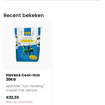
Recent bekeken
Havens Cool-mix
20KG
Speciale "non-heating"
muesli met extra β-
Caroteen en natuurlijke
€22,30
dinkelspelt
Niet op voorraad