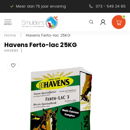
Meer dan 75 jaar ervaring
Persoonlijk advies
073 - 549 24 85
MENU
Home
/
Havens Ferto-lac 25KG
Havens Ferto-lac 25KG
HAVENS