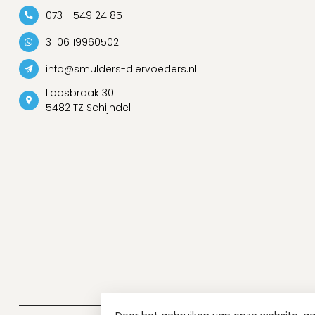
073 - 549 24 85
31 06 19960502
info@smulders-diervoeders.nl
Loosbraak 30
5482 TZ Schijndel