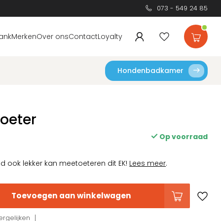
073 - 549 24 85
ank
Merken
Over ons
Contact
Loyalty
Hondenbadkamer
Toeter
Op voorraad
d ook lekker kan meetoeteren dit EK!
Lees meer
.
Toevoegen aan winkelwagen
rgelijken