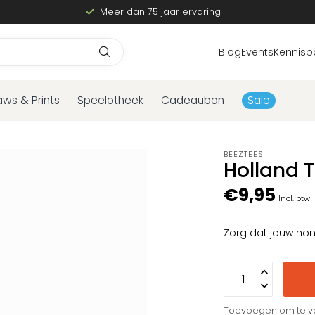
Meer dan 75 jaar ervaring
Blog
Events
Kennisb
aws & Prints
Speelotheek
Cadeaubon
Sale
BEEZTEES
Holland 
€9,95
Incl. btw
Zorg dat jouw hon
Toevoegen om te ve