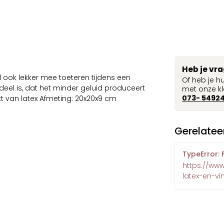
Heb je vr
 ook lekker mee toeteren tijdens een
Of heb je h
deel is, dat het minder geluid produceert
met onze kl
073- 5492
kt van latex Afmeting: 20x20x9 cm
Gerelatee
TypeError: 
https://ww
latex-en-vin