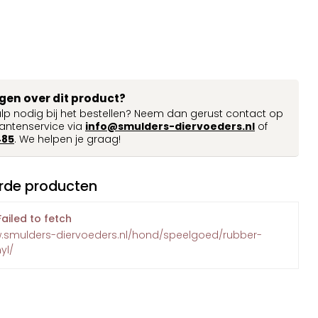
agen over dit product?
ulp nodig bij het bestellen? Neem dan gerust contact op
antenservice via
info@smulders-diervoeders.nl
of
485
. We helpen je graag!
rde producten
Failed to fetch
w.smulders-diervoeders.nl/hond/speelgoed/rubber-
yl/