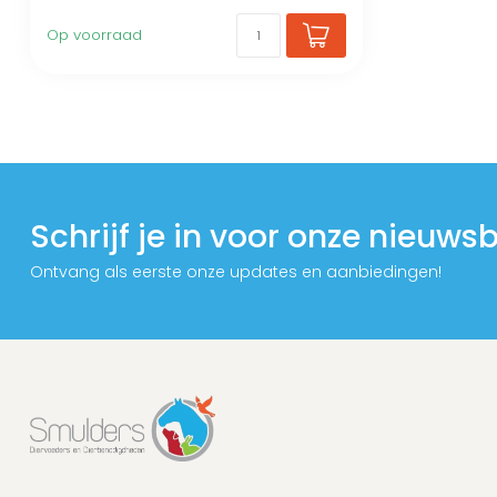
Op voorraad
Schrijf je in voor onze nieuwsb
Ontvang als eerste onze updates en aanbiedingen!