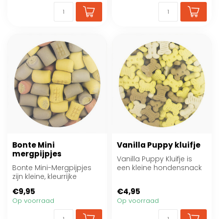
Bonte Mini
Vanilla Puppy kluifje
mergpijpjes
Vanilla Puppy Kluifje is
Bonte Mini-Mergpijpjes
een kleine hondensnack
zijn kleine, kleurrijke
met vanille-aroma.
hondensnacks met een
Ideaal als tu...
€9,95
€4,95
zachte vulli...
Op voorraad
Op voorraad