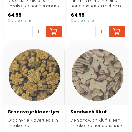
Deze kluif-mix is een
Inimini’s Mint zijn kleine
smakelijke hondensnack.
hondensnacks met mint-
Ideaal als beloning of
aroma. Ideaal als
€4,95
€4,95
tussendoort...
beloning of t...
Op voorraad
Op voorraad
Graanvrije klavertjes
Sandwich Kluif
Graanvrije Klavertjes zijn
De Sandwich Kluif is een
smakelijke
smakelijke hondensnack,
hondensnacks zonder
ideaal als beloning