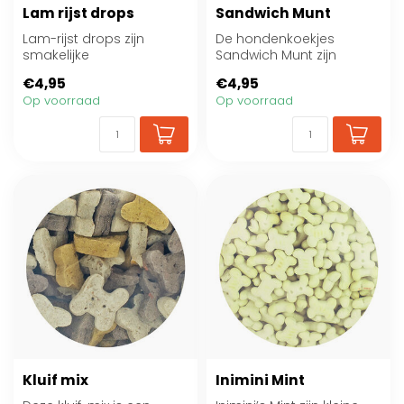
Lam rijst drops
Sandwich Munt
Lam-rijst drops zijn
De hondenkoekjes
smakelijke
Sandwich Munt zijn
hondensnacks met
uitermate geschikt als
€4,95
€4,95
lamsmeel en rijst. Ideaal
tussendoortje of in s...
Op voorraad
Op voorraad
als b...
Kluif mix
Inimini Mint