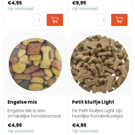
€4,95
€9,95
granen. Ideaal als bel...
tussen de m...
Op voorraad
Op voorraad
Engelse mix
Petit kluifje Light
Engelse Mix is een
De Petit Kluifjes Light zijn
smakelijke hondensnack
heerlijke hondenkoekjes
met gevarieerde stukjes.
voor uw hond. Ze danken
€4,95
€4,95
Ideaal als be...
de ...
Op voorraad
Op voorraad