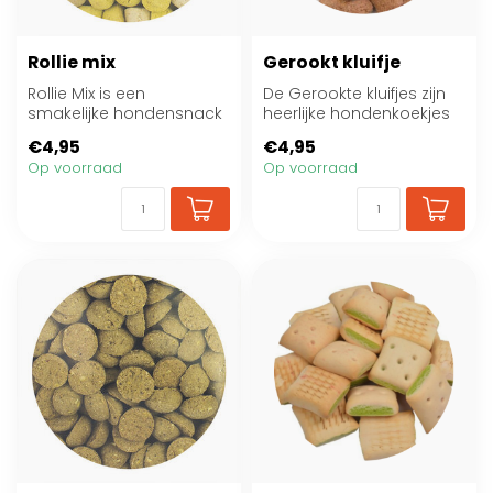
Rollie mix
Gerookt kluifje
Rollie Mix is een
De Gerookte kluifjes zijn
smakelijke hondensnack
heerlijke hondenkoekjes
met kip. Ideaal als
voor een hond. Door de
€4,95
€4,95
tussendoortje of be...
iets st...
Op voorraad
Op voorraad