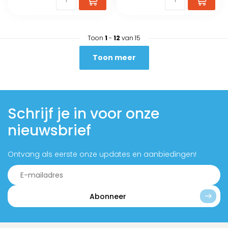
Toon
1
-
12
van 15
Toon meer
Schrijf je in voor onze
nieuwsbrief
Ontvang als eerste onze updates en aanbiedingen!
Abonneer