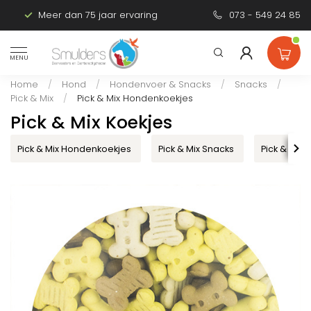
Meer dan 75 jaar ervaring
Persoonlijk advies
073 - 549 24 85
MENU
Home
/
Hond
/
Hondenvoer & Snacks
/
Snacks
/
Pick & Mix
/
Pick & Mix Hondenkoekjes
Pick & Mix Koekjes
Pick & Mix Hondenkoekjes
Pick & Mix Snacks
Pick & mix 