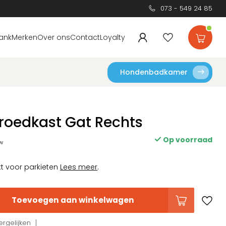
073 - 549 24 85
ank
Merken
Over ons
Contact
Loyalty
Hondenbadkamer
roedkast Gat Rechts
Op voorraad
tw
t voor parkieten
Lees meer
.
Toevoegen aan winkelwagen
rgelijken