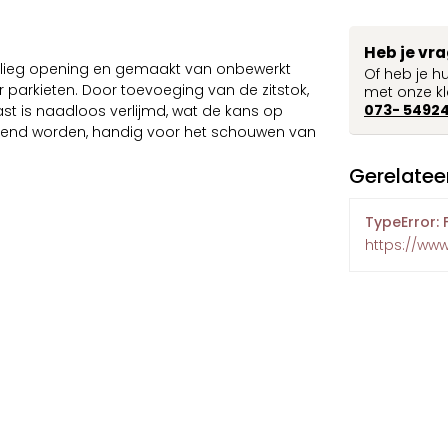
Heb je vr
nvlieg opening en gemaakt van onbewerkt
Of heb je h
 parkieten. Door toevoeging van de zitstok,
met onze kl
073- 5492
ast is naadloos verlijmd, wat de kans op
opend worden, handig voor het schouwen van
Gerelatee
TypeError: 
https://ww