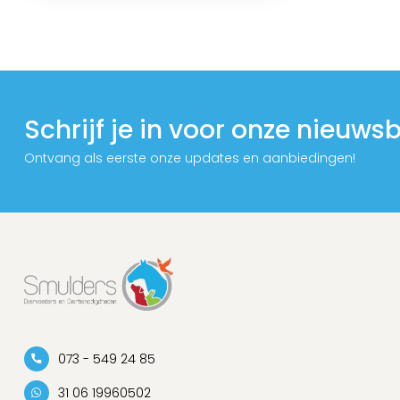
Schrijf je in voor onze nieuwsb
Ontvang als eerste onze updates en aanbiedingen!
073 - 549 24 85
31 06 19960502