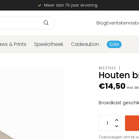
Meer dan 75 jaar ervaring
Blog
Events
Kennisb
aws & Prints
Speelotheek
Cadeaubon
Sale
BEEZTEES
Houten b
€14,50
Incl. b
Broedkast geschik
Toevoegen om te ve