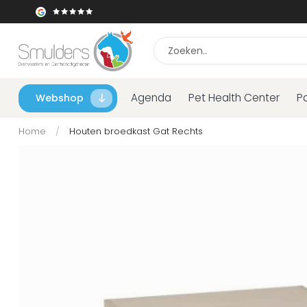
Agenda
Pet Health Center
P
Webshop
Home
/
Houten broedkast Gat Rechts