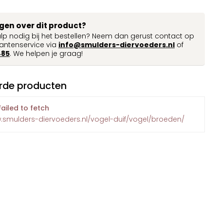
agen over dit product?
ulp nodig bij het bestellen? Neem dan gerust contact op
antenservice via
info@smulders-diervoeders.nl
of
485
. We helpen je graag!
rde producten
Failed to fetch
w.smulders-diervoeders.nl/vogel-duif/vogel/broeden/