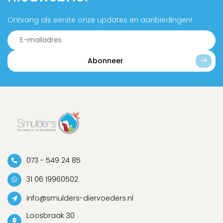
Ontvang als eerste onze updates en aanbiedingen!
Abonneer
073 - 549 24 85
31 06 19960502
info@smulders-diervoeders.nl
Loosbraak 30