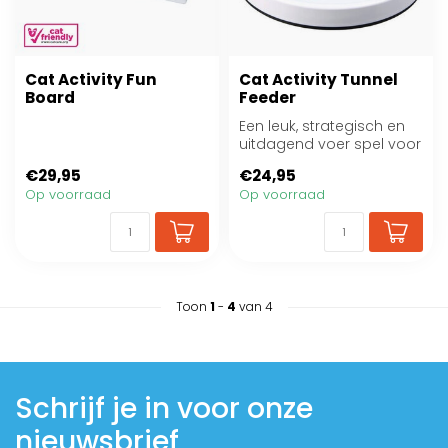
Cat Activity Fun
Cat Activity Tunnel
Board
Feeder
Een leuk, strategisch en
uitdagend voer spel voor
katten!
€29,95
€24,95
Op voorraad
Op voorraad
Toon
1
-
4
van 4
Schrijf je in voor onze
nieuwsbrief