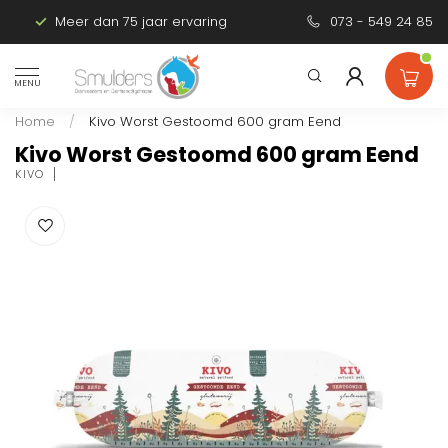
Meer dan 75 jaar ervaring
Persoonlijk advies
073 - 549 24 85
MENU
Home
/
Kivo Worst Gestoomd 600 gram Eend
Kivo Worst Gestoomd 600 gram Eend
KIVO