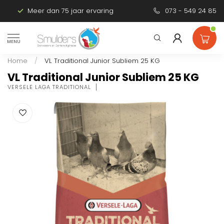
Meer dan 75 jaar ervaring
Persoonlijk advies
073 - 549 24 85
MENU
Home
/
VL Traditional Junior Subliem 25 KG
VL Traditional Junior Subliem 25 KG
VERSELE LAGA TRADITIONAL