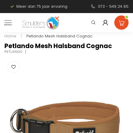
Meer dan 75 jaar ervaring
Persoonlijk advies
073 - 549 24 85
MENU
Home
/
Petlando Mesh Halsband Cognac
Petlando Mesh Halsband Cognac
PETLANDO