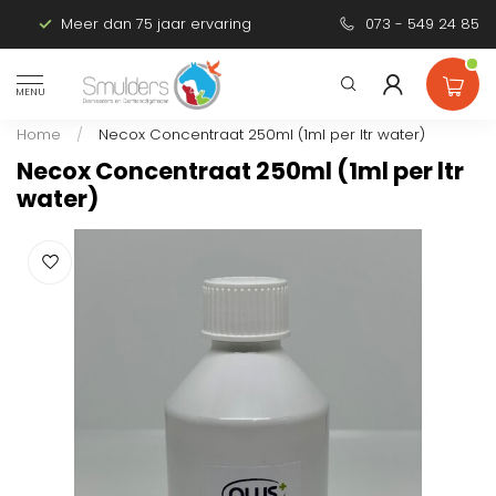
Meer dan 75 jaar ervaring
Persoonlijk advies
073 - 549 24 85
MENU
Home
/
Necox Concentraat 250ml (1ml per ltr water)
Necox Concentraat 250ml (1ml per ltr
water)